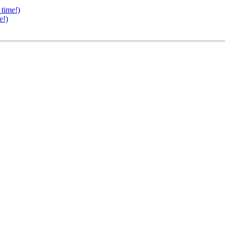
time!)
e!)